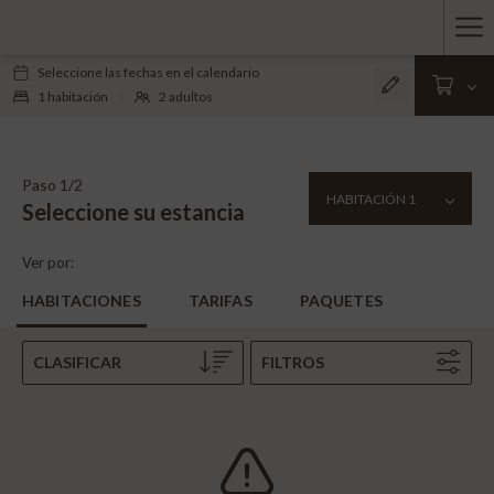
Ha
Seleccione las fechas en el calendario
Me
1
habitación
|
2
adultos
Paso 1/2
Seleccione su estancia
Ver por:
HABITACIONES
TARIFAS
PAQUETES
CLASIFICAR
FILTROS