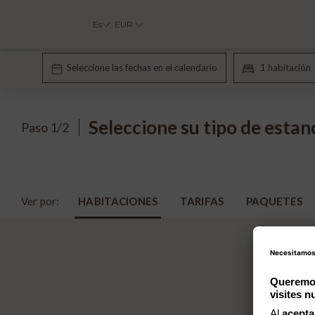
Es
EUR
Seleccione su tipo de estanc
Paso 1/2
Ver por:
HABITACIONES
TARIFAS
PAQUETES